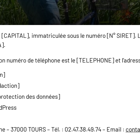
de [CAPITAL], immatriculée sous le numéro [N° SIRET]. L
].
 son numéro de téléphone est le [TELEPHONE] et l’adres
on]
daction]
 protection des données]
dPress
e – 37000 TOURS – Tél. : 02.47.38.49.74 – Email :
conta