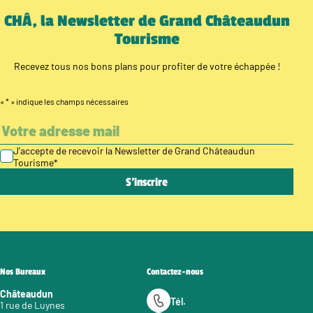
CHÂ, la Newsletter de Grand Châteaudun
Tourisme
Recevez tous nos bons plans pour profiter de votre échappée !
«
*
» indique les champs nécessaires
J’accepte de recevoir la Newsletter de Grand Châteaudun
Tourisme
*
Nos Bureaux
Contactez-nous
Châteaudun
Tél.
1 rue de Luynes