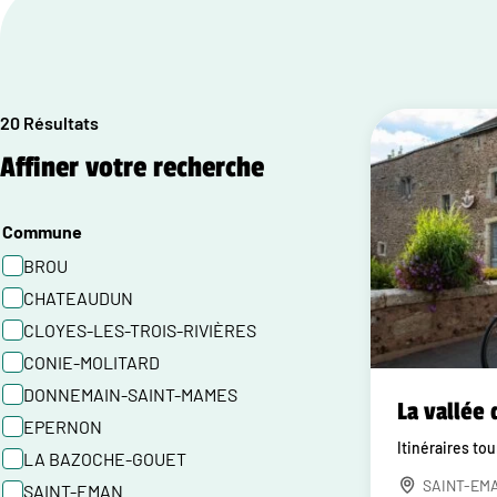
20 Résultats
Affiner votre recherche
Commune
BROU
CHATEAUDUN
CLOYES-LES-TROIS-RIVIÈRES
CONIE-MOLITARD
DONNEMAIN-SAINT-MAMES
La vallée 
EPERNON
Itinéraires to
LA BAZOCHE-GOUET
SAINT-EM
SAINT-EMAN