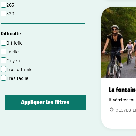
265
320
Difficulté
Difficile
Facile
Moyen
Très difficile
Très facile
La fontain
Itinéraires to
Appliquer les filtres
CLOYES-L