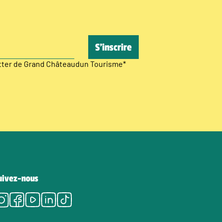
etter de Grand Châteaudun Tourisme
*
uivez-nous
Instagram
Facebook
Youtube
LinkedIn
Tiktok