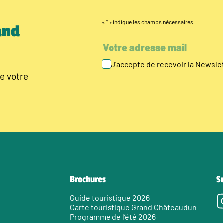
«
*
» indique les champs nécessaires
and
J’accepte de recevoir la Newsl
e votre
Brochures
S
Guide touristique 2026
Carte touristique Grand Châteaudun
Programme de l’été 2026
e