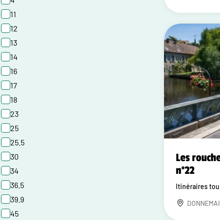
11
12
13
14
16
17
18
23
25
25.5
Les rouche
30
n°22
34
36.5
Itinéraires to
39.9
DONNEMAI
45