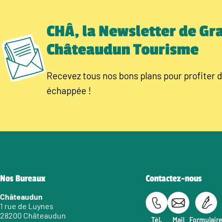
CHÂ, la Newsletter de Gr
Châteaudun Tourisme
Recevez tous nos bons plans pour profiter d
échappée !
Nos Bureaux
Contactez-nous
Châteaudun
1 rue de Luynes
28200 Châteaudun
Tél.
Mail
Formulair