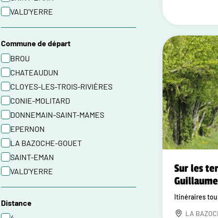
VALD'YERRE
Commune de départ
BROU
CHATEAUDUN
CLOYES-LES-TROIS-RIVIÈRES
CONIE-MOLITARD
DONNEMAIN-SAINT-MAMES
EPERNON
LA BAZOCHE-GOUET
SAINT-EMAN
Sur les te
VALD'YERRE
Guillaume
Itinéraires to
Distance
LA BAZOC
4