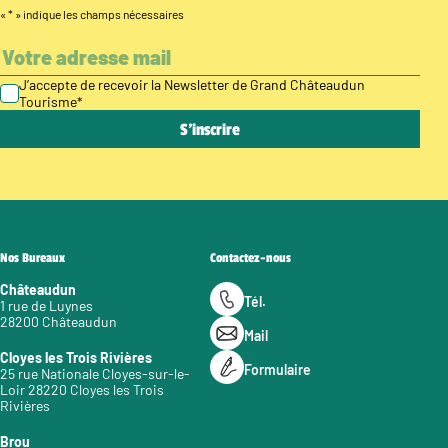
«
*
» indique les champs nécessaires
J’accepte de recevoir la Newsletter de Grand Châteaudun
Tourisme
*
Nos Bureaux
Contactez-nous
Châteaudun
Tél.
1 rue de Luynes
28200 Châteaudun
Mail
Cloyes les Trois Rivières
Formulaire
25 rue Nationale Cloyes-sur-le-
Loir 28220 Cloyes les Trois
Rivières
Brou