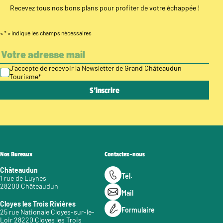
Recevez tous nos bons plans pour profiter de votre échappée !
«
*
» indique les champs nécessaires
J’accepte de recevoir la Newsletter de Grand Châteaudun
Tourisme
*
Nos Bureaux
Contactez-nous
Châteaudun
Tél.
1 rue de Luynes
28200 Châteaudun
Mail
Cloyes les Trois Rivières
Formulaire
25 rue Nationale Cloyes-sur-le-
Loir 28220 Cloyes les Trois