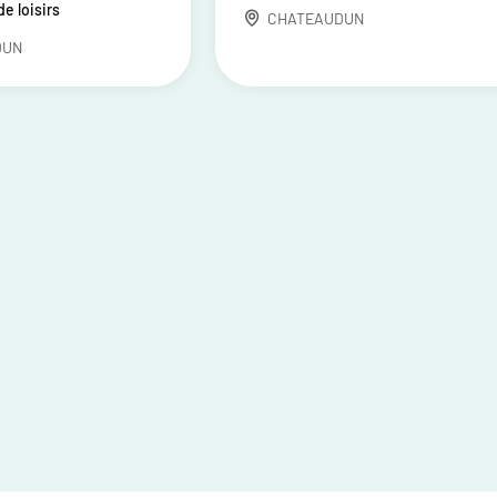
e loisirs
CHATEAUDUN
DUN