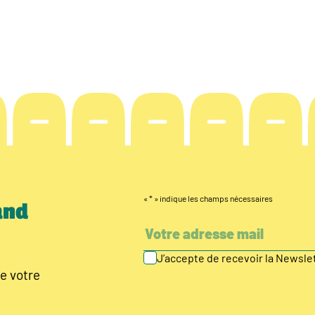
«
*
» indique les champs nécessaires
and
J’accepte de recevoir la Newsl
e votre