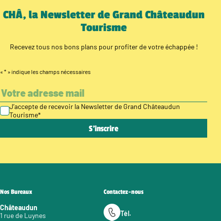
CHÂ, la Newsletter de Grand Châteaudun
Tourisme
Recevez tous nos bons plans pour profiter de votre échappée !
«
*
» indique les champs nécessaires
J’accepte de recevoir la Newsletter de Grand Châteaudun
Tourisme
*
Nos Bureaux
Contactez-nous
Châteaudun
Tél.
1 rue de Luynes