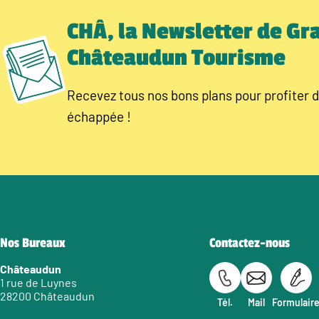
CHÂ, la Newsletter de Gr
Châteaudun Tourisme
Recevez tous nos bons plans pour profiter d
échappée !
Nos Bureaux
Contactez-nous
Châteaudun
1 rue de Luynes
28200 Châteaudun
Tél.
Mail
Formulair