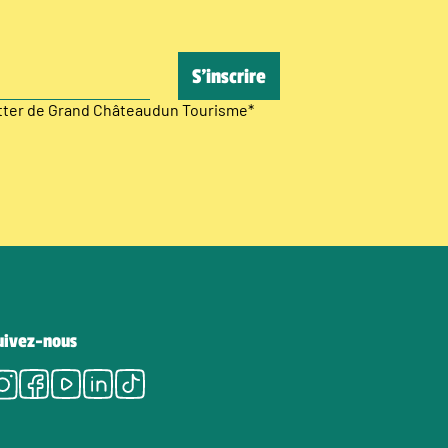
etter de Grand Châteaudun Tourisme
*
uivez-nous
Instagram
Facebook
Youtube
LinkedIn
Tiktok