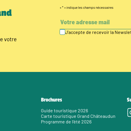
«
*
» indique les champs nécessaires
and
J’accepte de recevoir la Newsl
e votre
Brochures
S
Guide touristique 2026
Carte touristique Grand Châteaudun
Programme de l’été 2026
e