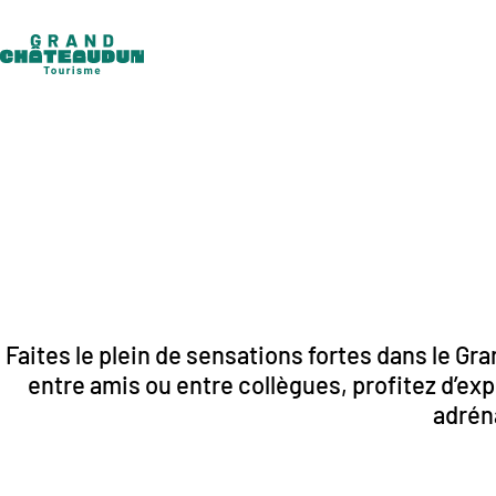
Aller
au
contenu
Faites le plein de sensations fortes dans le Gr
entre amis ou entre collègues, profitez d’e
adréna