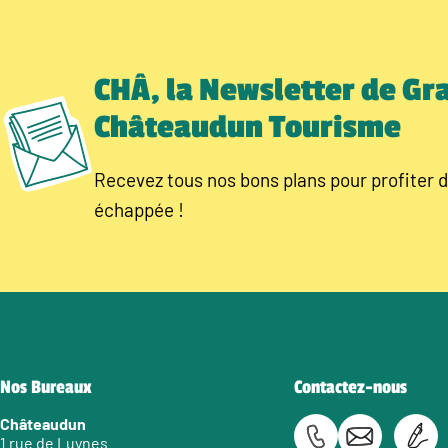
CHÂ, la Newsletter de Gr
Châteaudun Tourisme
Recevez tous nos bons plans pour profiter d
échappée !
Nos Bureaux
Contactez-nous
Châteaudun
1 rue de Luynes