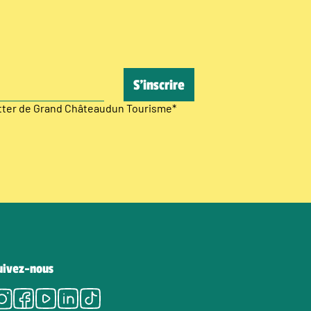
etter de Grand Châteaudun Tourisme
*
uivez-nous
Instagram
Facebook
Youtube
LinkedIn
Tiktok