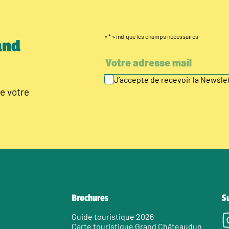
«
*
» indique les champs nécessaires
and
J’accepte de recevoir la Newsl
e votre
Brochures
S
Guide touristique 2026
Carte touristique Grand Châteaudun