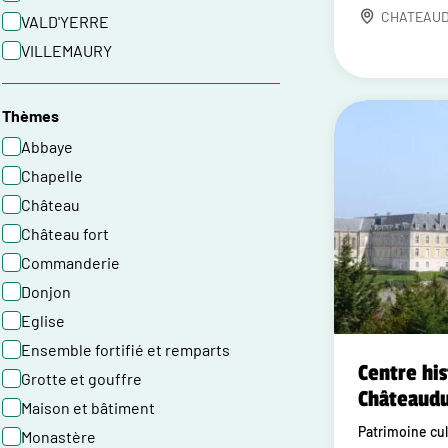
CHATEAU
VALD'YERRE
VILLEMAURY
Thèmes
Abbaye
Chapelle
Château
Château fort
Commanderie
Donjon
Eglise
Ensemble fortifié et remparts
Centre hi
Grotte et gouffre
Châteaud
Maison et bâtiment
Patrimoine cul
Monastère