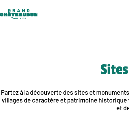
Aller
au
contenu
Site
Partez à la découverte des sites et monuments
villages de caractère et patrimoine historique v
et d