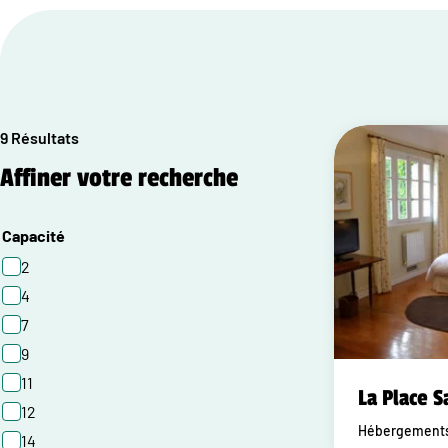
9 Résultats
Affiner votre recherche
Capacité
2
4
7
9
11
La Place S
12
Hébergements 
14