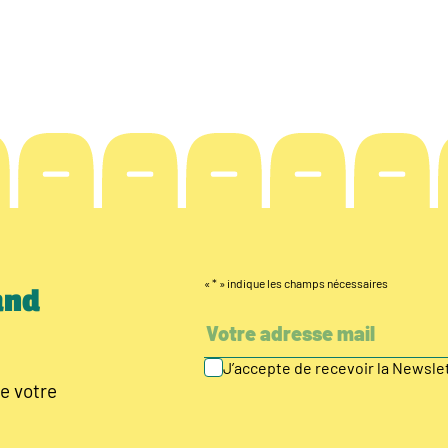
«
*
» indique les champs nécessaires
and
J’accepte de recevoir la Newsl
e votre