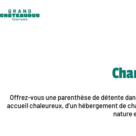
Aller
au
contenu
Cha
Offrez-vous une parenthèse de détente dans
accueil chaleureux, d’un hébergement de cha
nature e