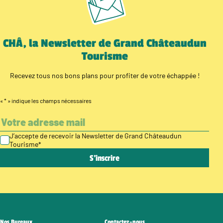
CHÂ, la Newsletter de Grand Châteaudun
Tourisme
Recevez tous nos bons plans pour profiter de votre échappée !
«
*
» indique les champs nécessaires
J’accepte de recevoir la Newsletter de Grand Châteaudun
Tourisme
*
Nos Bureaux
Contactez-nous