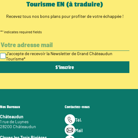
Tourisme EN (à traduire)
Recevez tous nos bons plans pour profiter de votre échappée !
"
*
" indicates required fields
J’accepte de recevoir la Newsletter de Grand Châteaudun
Tourisme
*
Nos Bureaux
Contactez-nous
Châteaudun
Tél.
1 rue de Luynes
28200 Châteaudun
Mail
Cloyes les Trois Rivières