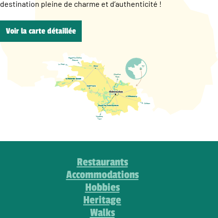
destination pleine de charme et d’authenticité !
Voir la carte détaillée
Restaurants
Accommodations
Hobbies
Heritage
Walks