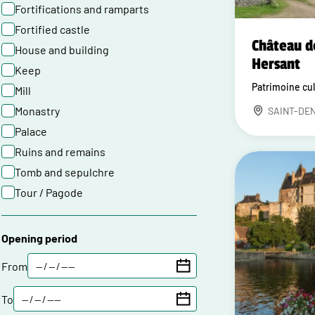
Fortifications and ramparts
Fortified castle
Château d
House and building
Hersant
Keep
Patrimoine cul
Mill
Monastry
SAINT-DE
Palace
Ruins and remains
Tomb and sepulchre
Tour / Pagode
Opening period
From
To