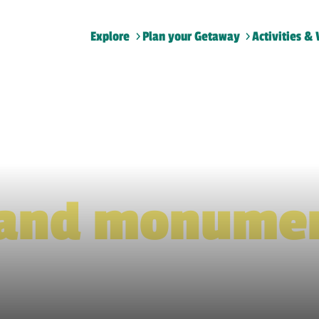
Explore
Plan your Getaway
Activities & 
Home
>
Sites and monuments
 and monume