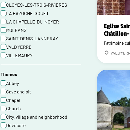
CLOYES-LES-TROIS-RIVIERES
LA BAZOCHE-GOUET
LA CHAPELLE-DU-NOYER
Eglise Sai
MOLEANS
Châtillon
SAINT-DENIS-LANNERAY
Patrimoine cul
VALD'YERRE
VALD'YER
VILLEMAURY
Themes
Abbey
Cave and pit
Chapel
Church
City, village and neighborhood
Dovecote