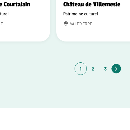
e Courtalain
Château de Villemesle
turel
Patrimoine culturel
RE
VALD'YERRE
1
2
3