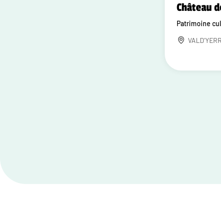
Château d
Patrimoine cul
VALD'YER