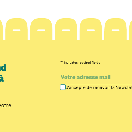
"
*
" indicates required fields
nd
à
J’accepte de recevoir la Newsl
votre