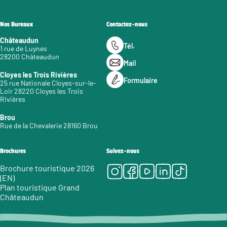
Nos Bureaux
Contactez-nous
Châteaudun
Tél.
1 rue de Luynes
28200 Châteaudun
Mail
Cloyes les Trois Rivières
Formulaire
25 rue Nationale Cloyes-sur-le-
Loir 28220 Cloyes les Trois
Rivières
Brou
Rue de la Chevalerie 28160 Brou
Brochures
Suivez-nous
Instagram
Facebook
Youtube
LinkedIn
Tiktok
Brochure touristique 2026
(EN)
Plan touristique Grand
Châteaudun