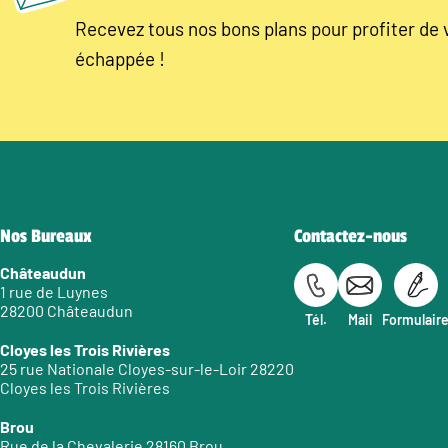
Recevez tous nos bons plans pour profiter de 
échappée !
Nos Bureaux
Contactez-nous
Châteaudun
1 rue de Luynes
28200 Châteaudun
Tél.
Mail
Formulair
Cloyes les Trois Rivières
25 rue Nationale Cloyes-sur-le-Loir 28220
Cloyes les Trois Rivières
Brou
Rue de la Chevalerie 28160 Brou