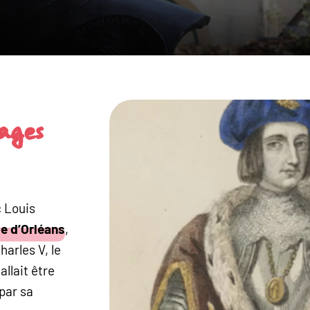
ages
uc Louis
le d’Orléans
,
Charles V, le
allait être
par sa