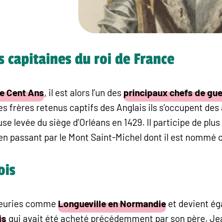
 capitaines du roi de France
e Cent Ans
, il est alors l’un des
principaux chefs de gue
frères retenus captifs des Anglais ils s’occupent des a
use levée du siège d’Orléans en 1429. Il participe de plu
en passant par le Mont Saint-Michel dont il est nommé 
ois
gneuries comme
Longueville en Normandie
et devient é
is
qui avait été acheté précédemment par son père. Jea