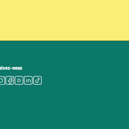
uivez-nous
Instagram
Facebook
Youtube
LinkedIn
Tiktok