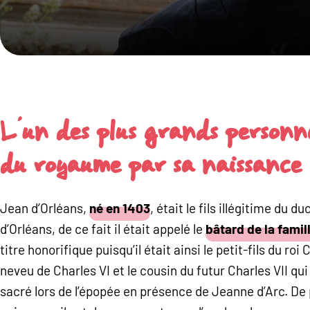
L’un des plus grands personn
du royaume par sa naissance
Jean d’Orléans,
né en 1403
, était le fils illégitime du d
d’Orléans, de ce fait il était appelé le
bâtard de la famil
titre honorifique puisqu’il était ainsi le petit-fils du roi 
neveu de Charles VI et le cousin du futur Charles VII qui 
sacré lors de l’épopée en présence de Jeanne d’Arc. De 