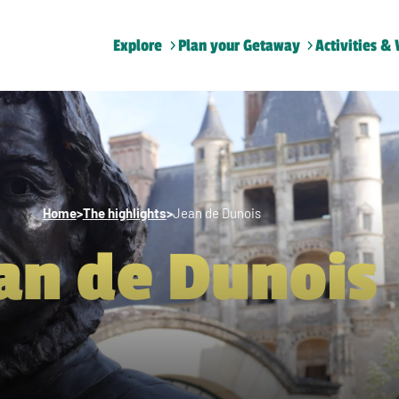
Explore
Plan your Getaway
Activities & 
Home
>
The highlights
>
Jean de Dunois
an de Dunois