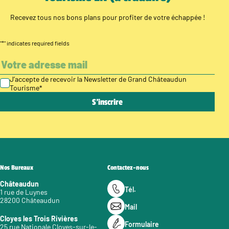
Recevez tous nos bons plans pour profiter de votre échappée !
"
*
" indicates required fields
J’accepte de recevoir la Newsletter de Grand Châteaudun
Tourisme
*
Nos Bureaux
Contactez-nous
Châteaudun
Tél.
1 rue de Luynes
28200 Châteaudun
Mail
Cloyes les Trois Rivières
Formulaire
25 rue Nationale Cloyes-sur-le-