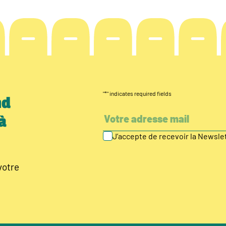
"
*
" indicates required fields
nd
à
J’accepte de recevoir la Newsl
votre