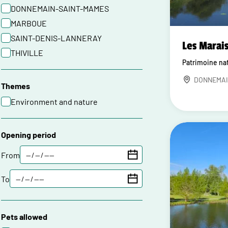
DONNEMAIN-SAINT-MAMES
MARBOUE
SAINT-DENIS-LANNERAY
Les Marai
THIVILLE
Patrimoine na
DONNEMAI
Themes
Environment and nature
Opening period
From
To
Pets allowed