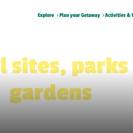
Explore
Plan your Getaway
Activities & 
Home
>
Natural sites, parks and gardens
l sites, parks
gardens