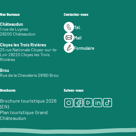
Nos Bureaux
Contactez-nous
Châteaudun
Tél.
1 rue de Luynes
28200 Châteaudun
Mail
Cloyes les Trois Rivières
Formulaire
25 rue Nationale Cloyes-sur-le-
Loir 28220 Cloyes les Trois
Rivières
Brou
Rue de la Chevalerie 28160 Brou
Brochures
Suivez-nous
Instagram
Facebook
Youtube
LinkedIn
Tiktok
Brochure touristique 2026
(EN)
Plan touristique Grand
Châteaudun