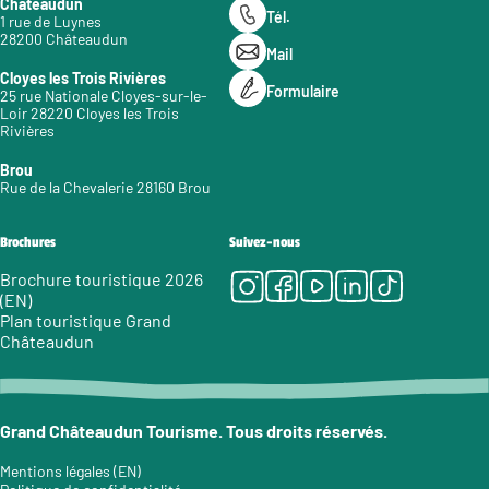
Châteaudun
Tél.
1 rue de Luynes
28200 Châteaudun
Mail
Cloyes les Trois Rivières
Formulaire
25 rue Nationale Cloyes-sur-le-
Loir 28220 Cloyes les Trois
Rivières
Brou
Rue de la Chevalerie 28160 Brou
Brochures
Suivez-nous
Instagram
Facebook
Youtube
LinkedIn
Tiktok
Brochure touristique 2026
(EN)
Plan touristique Grand
Châteaudun
Grand Châteaudun Tourisme. Tous droits réservés.
Mentions légales (EN)