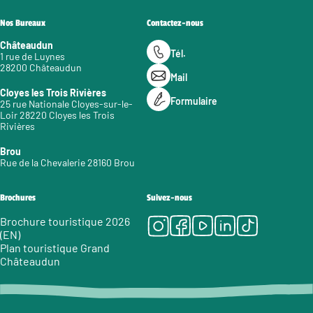
Nos Bureaux
Contactez-nous
Châteaudun
Tél.
1 rue de Luynes
28200 Châteaudun
Mail
Cloyes les Trois Rivières
Formulaire
25 rue Nationale Cloyes-sur-le-
Loir 28220 Cloyes les Trois
Rivières
Brou
Rue de la Chevalerie 28160 Brou
Brochures
Suivez-nous
Instagram
Facebook
Youtube
LinkedIn
Tiktok
Brochure touristique 2026
(EN)
Plan touristique Grand
Châteaudun