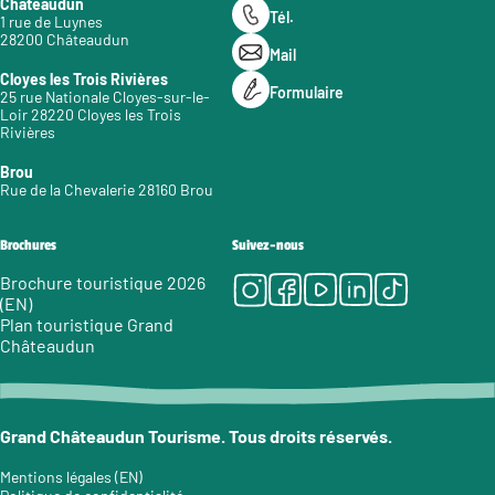
Châteaudun
Tél.
1 rue de Luynes
28200 Châteaudun
Mail
Cloyes les Trois Rivières
Formulaire
25 rue Nationale Cloyes-sur-le-
Loir 28220 Cloyes les Trois
Rivières
Brou
Rue de la Chevalerie 28160 Brou
Brochures
Suivez-nous
Instagram
Facebook
Youtube
LinkedIn
Tiktok
Brochure touristique 2026
(EN)
Plan touristique Grand
Châteaudun
Grand Châteaudun Tourisme. Tous droits réservés.
Mentions légales (EN)