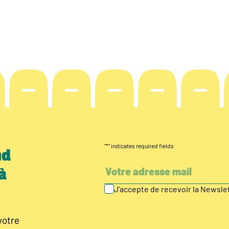
"
*
" indicates required fields
nd
à
J’accepte de recevoir la Newsl
votre