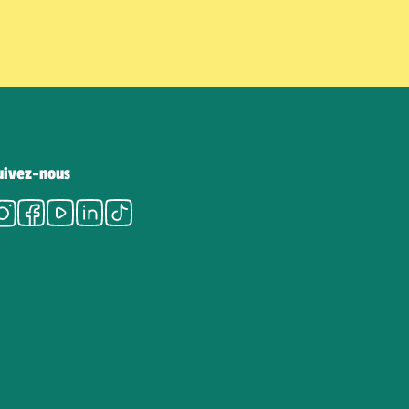
uivez-nous
Instagram
Facebook
Youtube
LinkedIn
Tiktok