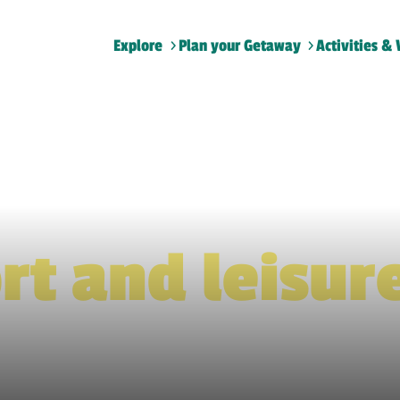
Explore
Plan your Getaway
Activities & 
Home
>
Sport and leisure
rt and leisur