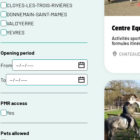
CLOYES-LES-TROIS-RIVIÈRES
DONNEMAIN-SAINT-MAMES
VALD'YERRE
Centre Eq
YEVRES
Activités sport
formules itiné
Opening period
CHATEAU
From
To
PMR access
Yes
Pets allowed