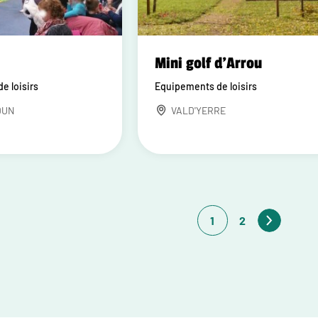
Mini golf d'Arrou
e loisirs
Equipements de loisirs
DUN
VALD'YERRE
1
2