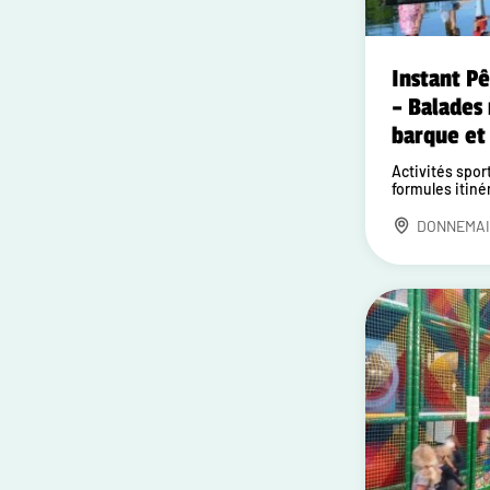
Instant P
– Balades
barque et
Activités sport
formules itiné
DONNEMAI