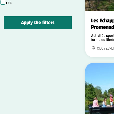
Yes
Les Echap
Apply the filters
Promenade
Activités sport
formules itiné
CLOYES-L