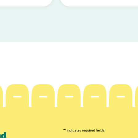
"
*
" indicates required fields
nd