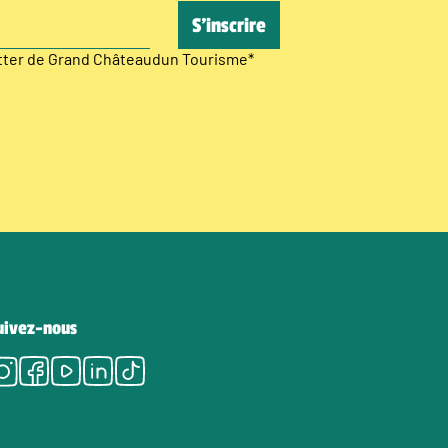
etter de Grand Châteaudun Tourisme
*
uivez-nous
Instagram
Facebook
Youtube
LinkedIn
Tiktok