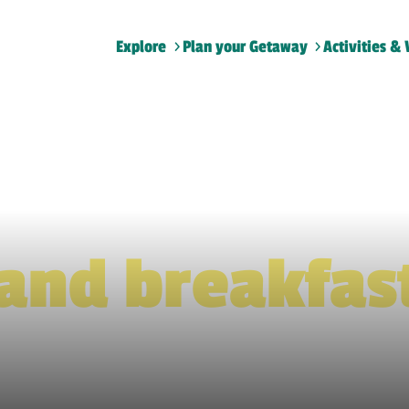
Explore
Plan your Getaway
Activities & 
Home
>
Bed and breakfasts
and breakfas