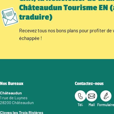
Châteaudun Tourisme EN (
traduire)
Recevez tous nos bons plans pour profiter de 
échappée !
Nos Bureaux
Contactez-nous
Châteaudun
1 rue de Luynes
28200 Châteaudun
Tél.
Mail
Formulair
Cloyes les Trois Rivières