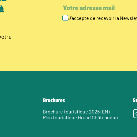
à
J’accepte de recevoir la Newsl
votre
Brochures
S
Brochure touristique 2026 (EN)
Plan touristique Grand Châteaudun
e