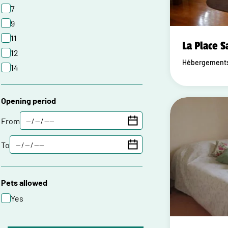
7
9
11
La Place S
12
Hébergements 
14
Opening period
From
To
Pets allowed
Yes