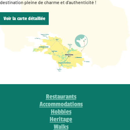
destination pleine de charme et d’authenticité !
Voir la carte détaillée
Restaurants
Accommodations
Hobbies
Heritage
Walks