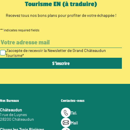
Tourisme EN (à traduire)
Recevez tous nos bons plans pour profiter de votre échappée !
"
*
" indicates required fields
J’accepte de recevoir la Newsletter de Grand Châteaudun
Tourisme
*
Nos Bureaux
Contactez-nous
Châteaudun
Tél.
1 rue de Luynes
28200 Châteaudun
Mail
Cloyes les Trois Rivières