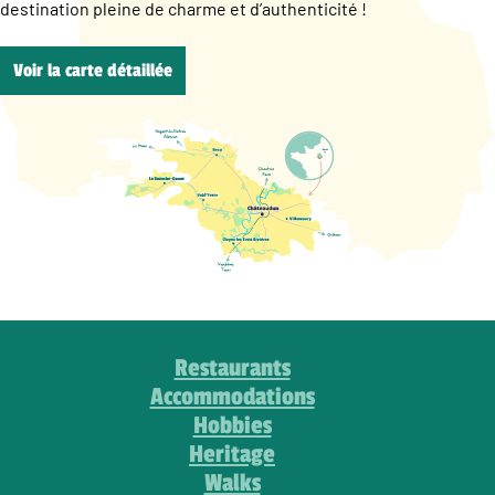
destination pleine de charme et d’authenticité !
Voir la carte détaillée
Restaurants
Accommodations
Hobbies
Heritage
Walks