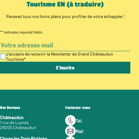
Tourisme EN (à traduire)
Recevez tous nos bons plans pour profiter de votre échappée !
"
*
" indicates required fields
J’accepte de recevoir la Newsletter de Grand Châteaudun
Tourisme
*
Nos Bureaux
Contactez-nous
Châteaudun
Tél.
1 rue de Luynes
28200 Châteaudun
Mail
Cloyes les Trois Rivières