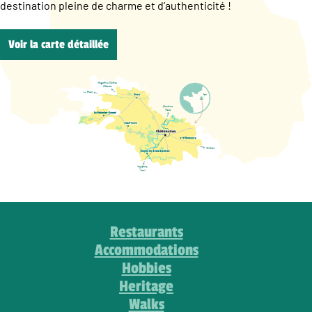
destination pleine de charme et d’authenticité !
Voir la carte détaillée
Restaurants
Accommodations
Hobbies
Heritage
Walks