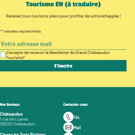
Tourisme EN (à traduire)
Recevez tous nos bons plans pour profiter de votre échappée !
"
*
" indicates required fields
J’accepte de recevoir la Newsletter de Grand Châteaudun
Tourisme
*
Nos Bureaux
Contactez-nous
Châteaudun
Tél.
1 rue de Luynes
28200 Châteaudun
Mail
Cloyes les Trois Rivières