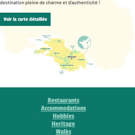
destination pleine de charme et d’authenticité !
Voir la carte détaillée
Restaurants
Accommodations
Hobbies
Heritage
Walks