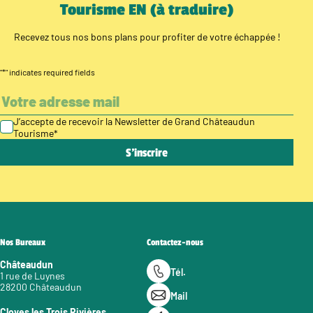
Tourisme EN (à traduire)
Recevez tous nos bons plans pour profiter de votre échappée !
"
*
" indicates required fields
J’accepte de recevoir la Newsletter de Grand Châteaudun
Tourisme
*
Nos Bureaux
Contactez-nous
Châteaudun
Tél.
1 rue de Luynes
28200 Châteaudun
Mail
Cloyes les Trois Rivières