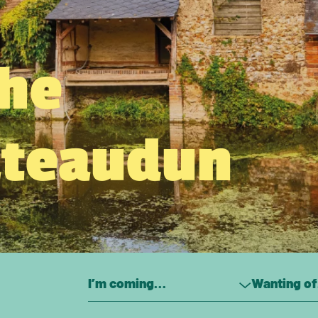
the
âteaudun