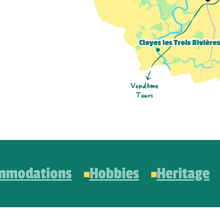
mmodations
Hobbies
Heritage