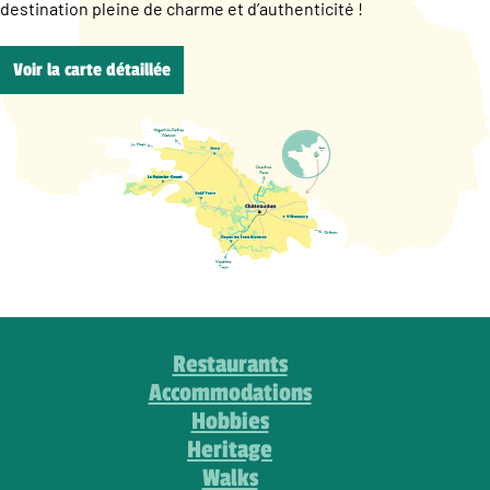
destination pleine de charme et d’authenticité !
Voir la carte détaillée
Restaurants
Accommodations
Hobbies
Heritage
Walks