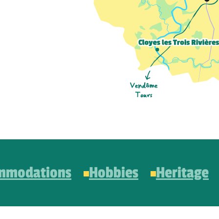
mmodations
Hobbies
Heritage