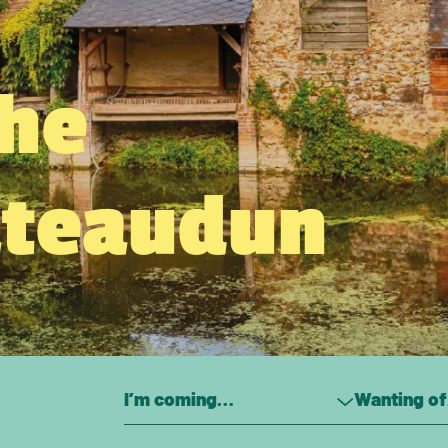
the
âteaudun