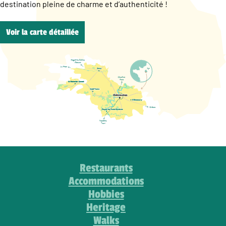
destination pleine de charme et d’authenticité !
Voir la carte détaillée
Restaurants
Accommodations
Hobbies
Heritage
Walks