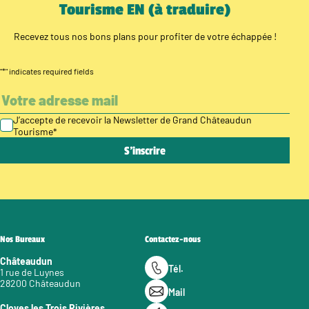
Tourisme EN (à traduire)
Recevez tous nos bons plans pour profiter de votre échappée !
"
*
" indicates required fields
J’accepte de recevoir la Newsletter de Grand Châteaudun
Tourisme
*
Nos Bureaux
Contactez-nous
Châteaudun
Tél.
1 rue de Luynes
28200 Châteaudun
Mail
Cloyes les Trois Rivières