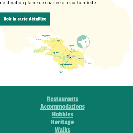
destination pleine de charme et d’authenticité !
Voir la carte détaillée
Restaurants
Accommodations
Hobbies
Heritage
Walks