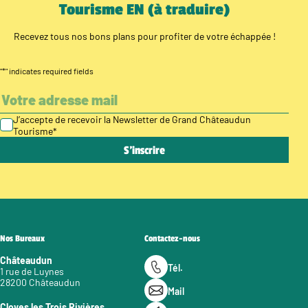
Tourisme EN (à traduire)
Recevez tous nos bons plans pour profiter de votre échappée !
"
*
" indicates required fields
J’accepte de recevoir la Newsletter de Grand Châteaudun
Tourisme
*
Nos Bureaux
Contactez-nous
Châteaudun
Tél.
1 rue de Luynes
28200 Châteaudun
Mail
Cloyes les Trois Rivières