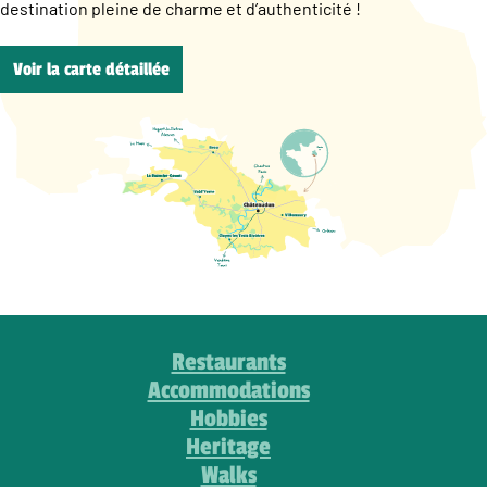
destination pleine de charme et d’authenticité !
Voir la carte détaillée
Restaurants
Accommodations
Hobbies
Heritage
Walks