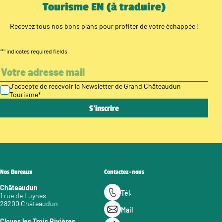
Tourisme EN (à traduire)
Recevez tous nos bons plans pour profiter de votre échappée !
"
*
" indicates required fields
J’accepte de recevoir la Newsletter de Grand Châteaudun
Tourisme
*
Nos Bureaux
Contactez-nous
Châteaudun
Tél.
1 rue de Luynes
28200 Châteaudun
Mail
Cloyes les Trois Rivières