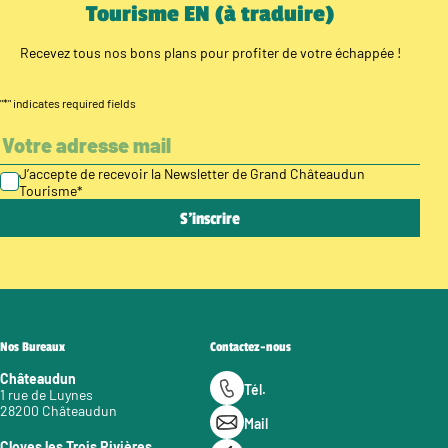
Tourisme EN (à traduire)
Recevez tous nos bons plans pour profiter de votre échappée !
"
*
" indicates required fields
J’accepte de recevoir la Newsletter de Grand Châteaudun
Tourisme
*
Nos Bureaux
Contactez-nous
Châteaudun
Tél.
1 rue de Luynes
28200 Châteaudun
Mail
Cloyes les Trois Rivières