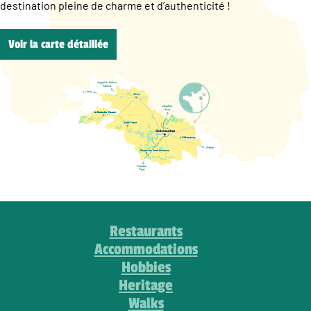
destination pleine de charme et d’authenticité !
Voir la carte détaillée
Restaurants
Accommodations
Hobbies
Heritage
Walks