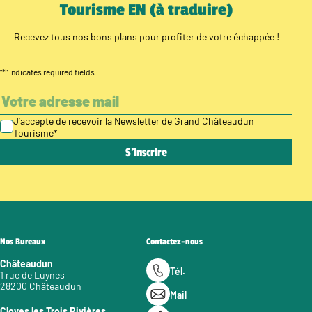
Tourisme EN (à traduire)
Recevez tous nos bons plans pour profiter de votre échappée !
"
*
" indicates required fields
J’accepte de recevoir la Newsletter de Grand Châteaudun
Tourisme
*
Nos Bureaux
Contactez-nous
Châteaudun
Tél.
1 rue de Luynes
28200 Châteaudun
Mail
Cloyes les Trois Rivières