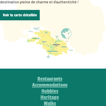
destination pleine de charme et d’authenticité !
Voir la carte détaillée
Restaurants
Accommodations
Hobbies
Heritage
Walks