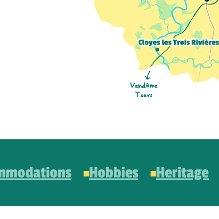
mmodations
Hobbies
Heritage