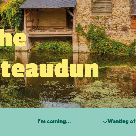
the
âteaudun