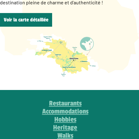
destination pleine de charme et d’authenticité !
Voir la carte détaillée
Restaurants
Accommodations
Hobbies
Heritage
Walks