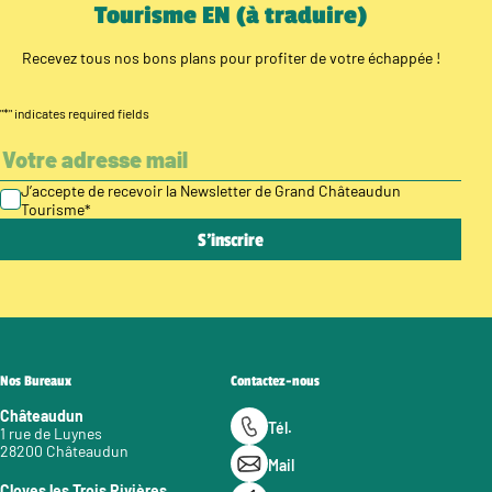
Tourisme EN (à traduire)
Recevez tous nos bons plans pour profiter de votre échappée !
"
*
" indicates required fields
J’accepte de recevoir la Newsletter de Grand Châteaudun
Tourisme
*
Nos Bureaux
Contactez-nous
Châteaudun
Tél.
1 rue de Luynes
28200 Châteaudun
Mail
Cloyes les Trois Rivières