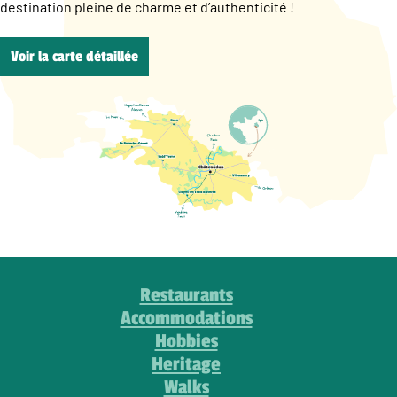
destination pleine de charme et d’authenticité !
Voir la carte détaillée
Restaurants
Accommodations
Hobbies
Heritage
Walks