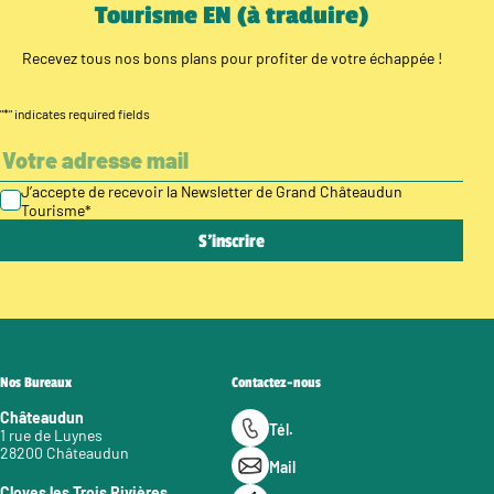
Tourisme EN (à traduire)
Recevez tous nos bons plans pour profiter de votre échappée !
"
*
" indicates required fields
J’accepte de recevoir la Newsletter de Grand Châteaudun
Tourisme
*
Nos Bureaux
Contactez-nous
Châteaudun
Tél.
1 rue de Luynes
28200 Châteaudun
Mail
Cloyes les Trois Rivières