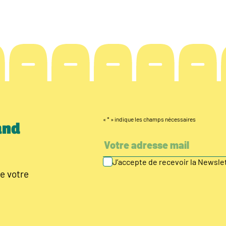
«
*
» indique les champs nécessaires
and
J’accepte de recevoir la Newsl
e votre