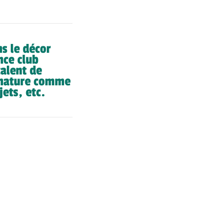
s le décor
nce club
talent de
a nature comme
ets, etc.