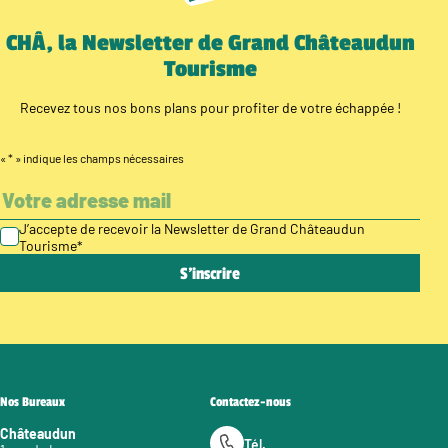
CHÂ, la Newsletter de Grand Châteaudun
Tourisme
Recevez tous nos bons plans pour profiter de votre échappée !
«
*
» indique les champs nécessaires
J’accepte de recevoir la Newsletter de Grand Châteaudun
Tourisme
*
Nos Bureaux
Contactez-nous
Châteaudun
Tél.