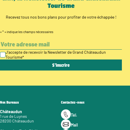
Tourisme
Recevez tous nos bons plans pour profiter de votre échappée !
«
*
» indique les champs nécessaires
J’accepte de recevoir la Newsletter de Grand Châteaudun
Tourisme
*
Nos Bureaux
Contactez-nous
Châteaudun
Tél.
1 rue de Luynes
28200 Châteaudun
Mail