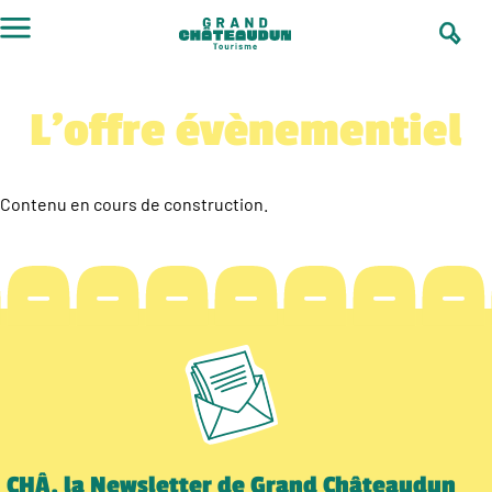
Aller
au
contenu
L’offre évènementiel
Contenu en cours de construction.
CHÂ, la Newsletter de Grand Châteaudun