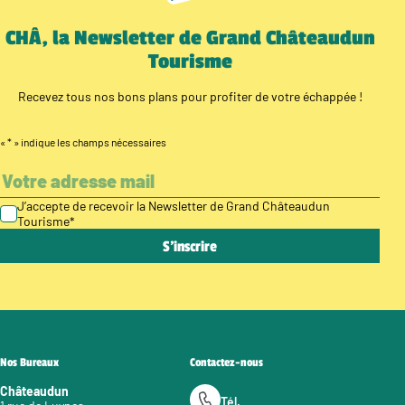
CHÂ, la Newsletter de Grand Châteaudun
Tourisme
Recevez tous nos bons plans pour profiter de votre échappée !
«
*
» indique les champs nécessaires
J’accepte de recevoir la Newsletter de Grand Châteaudun
Tourisme
*
Nos Bureaux
Contactez-nous
Châteaudun
Tél.