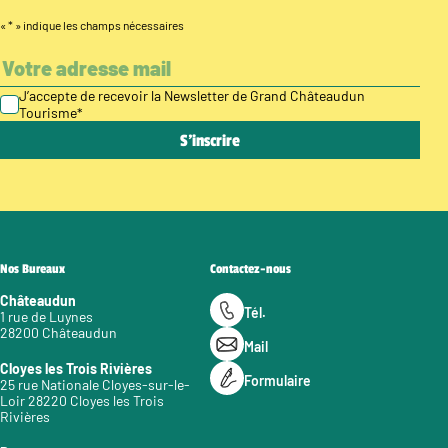
«
*
» indique les champs nécessaires
J’accepte de recevoir la Newsletter de Grand Châteaudun
Tourisme
*
Nos Bureaux
Contactez-nous
Châteaudun
Tél.
1 rue de Luynes
28200 Châteaudun
Mail
Cloyes les Trois Rivières
Formulaire
25 rue Nationale Cloyes-sur-le-
Loir 28220 Cloyes les Trois
Rivières