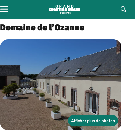
Aller
au
contenu
Domaine de l’Ozanne
Afficher plus de photos