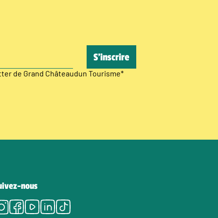
etter de Grand Châteaudun Tourisme
*
uivez-nous
Instagram
Facebook
Youtube
LinkedIn
Tiktok