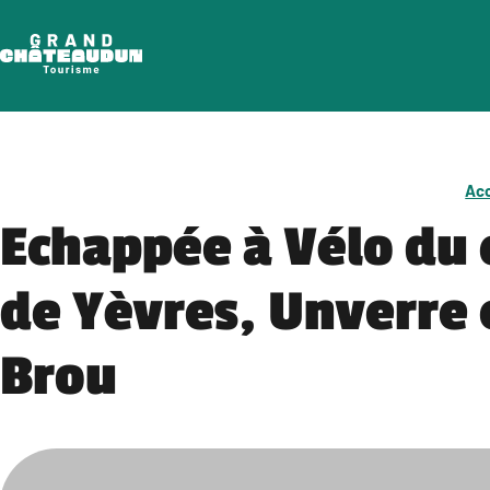
Aller
au
contenu
Acc
Echappée à Vélo du 
de Yèvres, Unverre 
Brou