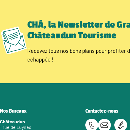
CHÂ, la Newsletter de Gr
Châteaudun Tourisme
Recevez tous nos bons plans pour profiter d
échappée !
Nos Bureaux
Contactez-nous
Châteaudun
1 rue de Luynes