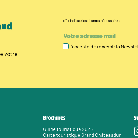
«
*
» indique les champs nécessaires
and
J’accepte de recevoir la Newsl
e votre
Brochures
S
Guide touristique 2026
Carte touristique Grand Châteaudun