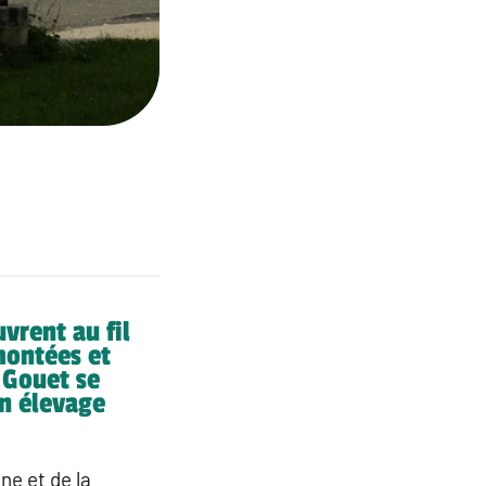
vrent au fil
montées et
 Gouet se
un élevage
ne et de la