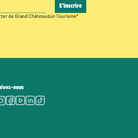
etter de Grand Châteaudun Tourisme
*
uivez-nous
Instagram
Facebook
Youtube
LinkedIn
Tiktok