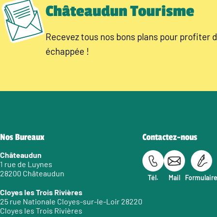
Châteaudun Tourisme
Recevez tous nos bons plans pour profiter d
échappée !
Nos Bureaux
Contactez-nous
Châteaudun
1 rue de Luynes
28200 Châteaudun
Tél.
Mail
Formulair
Cloyes les Trois Rivières
25 rue Nationale Cloyes-sur-le-Loir 28220
Cloyes les Trois Rivières