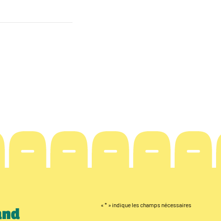
«
*
» indique les champs nécessaires
and