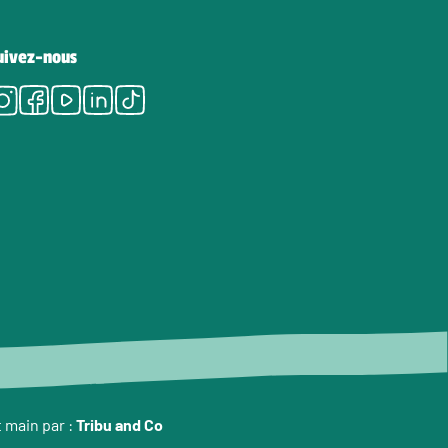
uivez-nous
Instagram
Facebook
Youtube
LinkedIn
Tiktok
t main par :
Tribu and Co