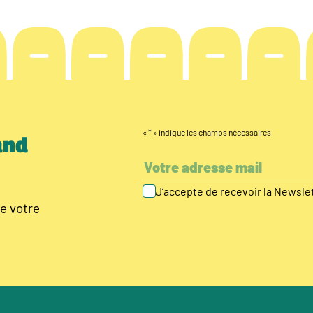
«
*
» indique les champs nécessaires
and
J’accepte de recevoir la Newsl
e votre