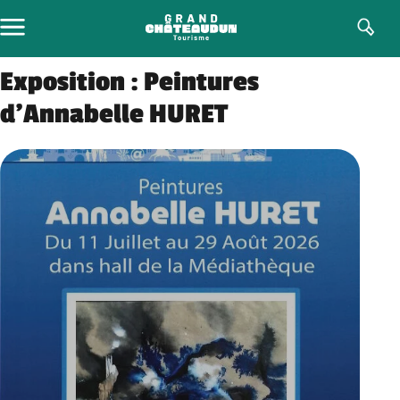
Aller
au
contenu
Exposition : Peintures
d’Annabelle HURET