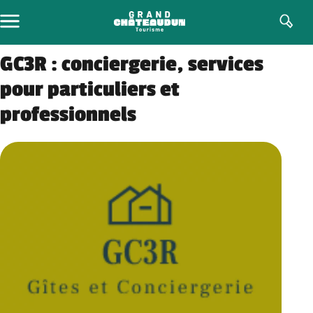
Aller
au
contenu
GC3R : conciergerie, services
pour particuliers et
professionnels