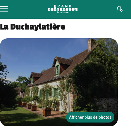
Aller
au
contenu
La Duchaylatière
Afficher plus de photos